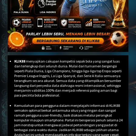
KLIK88
menyajikan cakupan kompetisi sepak bola yang sangat luas
dan terlengkap dari seluruh dunia. Mulai dari turnamen bergengsi
seperti Piala Dunia, Liga Champions, hingga liga-liga top Eropa seperti
Premier League Inggris, La Liga Spanyol, dan Serie A Italia semuanya
terangkum secara akurat. Semua data yang ditampilkan bersumber
langsung dari penyedia data olahraga resmi internasional, sehingga
menjamin validitas 100% dan menjadi referensi paling aman bagi
para pecinta bola profesional.
Kemudahan para pengguna dalam menjelajahi informasi di KLIK88
semakin optimal berkat antarmuka situs yang ringan dan sangat
ramah pengguna user-friendly, baik diakses melalui perangkat
komputer maupun smartphone. Portal ini beroperasi penuh selama 24
jam nonstop untuk mengawal jadwal pertandingan yang padat di
berbagai zona waktu dunia. Jadikan KLIK88 sebagai pilihan utama
Anda hari ini untuk mendapatkan info skor terkini yang super cepat,