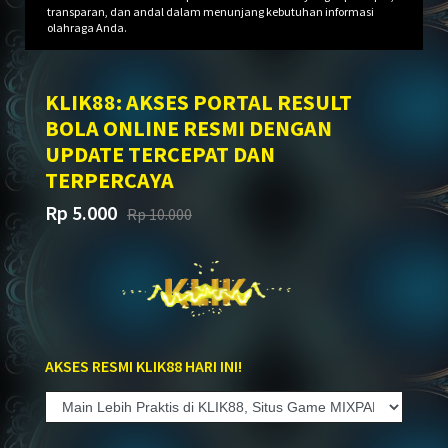
transparan, dan andal dalam menunjang kebutuhan informasi
olahraga Anda.
KLIK88: AKSES PORTAL RESULT
BOLA ONLINE RESMI DENGAN
UPDATE TERCEPAT DAN
TERPERCAYA
Rp 5.000
Translation
Translation
Rp 10.000
missing:
missing:
en.products.general.regular_price
en.products.general.sale_price
AKSES RESMI KLIK88 HARI INI!